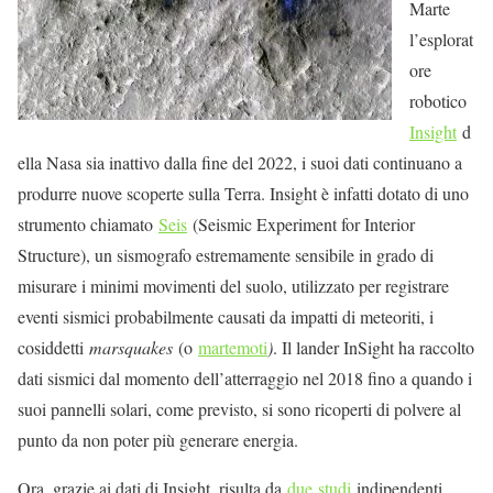
Marte
l’esplorat
ore
robotico
Insight
d
ella Nasa sia inattivo dalla fine del 2022, i suoi dati continuano a
produrre nuove scoperte sulla Terra. Insight è infatti dotato di uno
strumento chiamato
Seis
(Seismic Experiment for Interior
Structure), un sismografo estremamente sensibile in grado di
misurare i minimi movimenti del suolo, utilizzato per registrare
eventi sismici probabilmente causati da impatti di meteoriti, i
cosiddetti
marsquakes
(o
martemoti
)
. Il lander InSight ha raccolto
dati sismici dal momento dell’atterraggio nel 2018 fino a quando i
suoi pannelli solari, come previsto, si sono ricoperti di polvere al
punto da non poter più generare energia.
Ora, grazie ai dati di Insight, risulta da
due
studi
indipendenti,