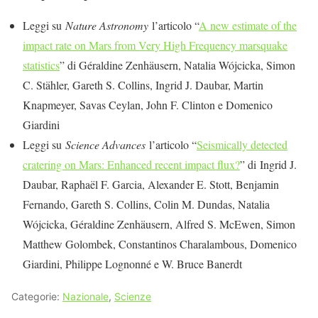
Leggi su
Nature Astronomy
l’articolo “
A new estimate of the
impact rate on Mars from Very High Frequency marsquake
statistics
” di Géraldine Zenhäusern, Natalia Wójcicka, Simon
C. Stähler, Gareth S. Collins, Ingrid J. Daubar, Martin
Knapmeyer, Savas Ceylan, John F. Clinton e Domenico
Giardini
Leggi su
Science Advances
l’articolo “
Seismically detected
cratering on Mars: Enhanced recent impact flux?
” di Ingrid J.
Daubar, Raphaël F. Garcia, Alexander E. Stott, Benjamin
Fernando, Gareth S. Collins, Colin M. Dundas, Natalia
Wójcicka, Géraldine Zenhäusern, Alfred S. McEwen, Simon
Matthew Golombek, Constantinos Charalambous, Domenico
Giardini, Philippe Lognonné e W. Bruce Banerdt
Categorie:
Nazionale
,
Scienze