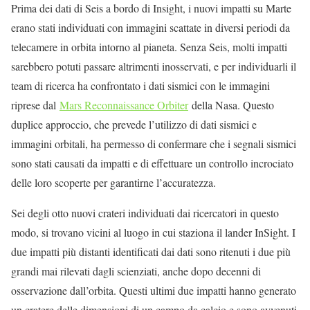
Prima dei dati di Seis a bordo di Insight, i nuovi impatti su Marte
erano stati individuati con immagini scattate in diversi periodi da
telecamere in orbita intorno al pianeta. Senza Seis, molti impatti
sarebbero potuti passare altrimenti inosservati, e per individuarli il
team di ricerca ha confrontato i dati sismici con le immagini
riprese dal
Mars Reconnaissance Orbiter
della Nasa. Questo
duplice approccio, che prevede l’utilizzo di dati sismici e
immagini orbitali, ha permesso di confermare che i segnali sismici
sono stati causati da impatti e di effettuare un controllo incrociato
delle loro scoperte per garantirne l’accuratezza.
Sei degli otto nuovi crateri individuati dai ricercatori in questo
modo, si trovano vicini al luogo in cui staziona il lander InSight. I
due impatti più distanti identificati dai dati sono ritenuti i due più
grandi mai rilevati dagli scienziati, anche dopo decenni di
osservazione dall’orbita. Questi ultimi due impatti hanno generato
un cratere delle dimensioni di un campo da calcio e sono avvenuti