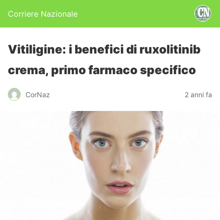
Corriere Nazionale
Vitiligine: i benefici di ruxolitinib
crema, primo farmaco specifico
CorNaz
2 anni fa