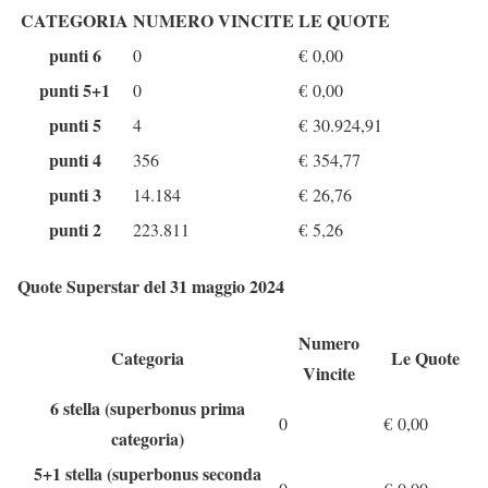
CATEGORIA
NUMERO VINCITE
LE QUOTE
punti 6
0
€
0,00
punti 5+1
0
€
0,00
punti 5
4
€
30.924,91
punti 4
356
€
354,77
punti 3
14.184
€
26,76
punti 2
223.811
€
5,26
Quote Superstar del 31 maggio 2024
Numero
Categoria
Le Quote
Vincite
6 stella (superbonus prima
0
€
0,00
categoria)
5+1 stella (superbonus seconda