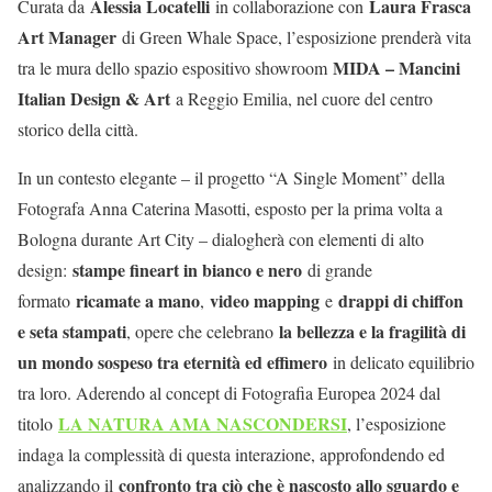
Alessia Locatelli
Laura Frasca
Curata da
in collaborazione con
Art Manager
di Green Whale Space, l’esposizione prenderà vita
MIDA – Mancini
tra le mura dello spazio espositivo showroom
Italian Design & Art
a Reggio Emilia, nel cuore del centro
storico della città.
In un contesto elegante – il progetto “A Single Moment” della
Fotografa Anna Caterina Masotti, esposto per la prima volta a
Bologna durante Art City – dialogherà con elementi di alto
stampe fineart in bianco e nero
design:
di grande
ricamate a mano
video mapping
drappi di chiffon
formato
,
e
e seta stampati
la bellezza e la fragilità di
, opere che celebrano
un mondo sospeso tra eternità ed effimero
in delicato equilibrio
tra loro. Aderendo al concept di Fotografia Europea 2024 dal
LA NATURA AMA NASCONDERSI
titolo
, l’esposizione
indaga la complessità di questa interazione, approfondendo ed
confronto tra ciò che è nascosto allo sguardo e
analizzando il