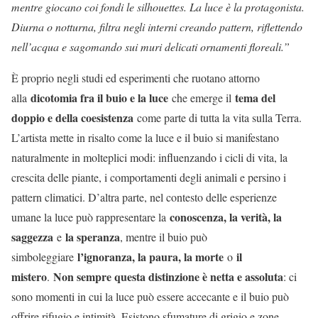
mentre giocano coi fondi le silhouettes. La luce è la protagonista.
Diurna o notturna, filtra negli interni creando pattern, riflettendo
nell’acqua e sagomando sui muri delicati ornamenti floreali.”
È proprio negli studi ed esperimenti che ruotano attorno
dicotomia fra il buio e la luce
tema del
alla
che emerge il
doppio e della coesistenza
come parte di tutta la vita sulla Terra.
L’artista mette in risalto come la luce e il buio si manifestano
naturalmente in molteplici modi: influenzando i cicli di vita, la
crescita delle piante, i comportamenti degli animali e persino i
pattern climatici. D’altra parte, nel contesto delle esperienze
conoscenza, la verità, la
umane la luce può rappresentare la
saggezza
la speranza
e
, mentre il buio può
l’ignoranza, la paura, la morte
il
simboleggiare
o
mistero
Non sempre questa distinzione è netta e assoluta
.
: ci
sono momenti in cui la luce può essere accecante e il buio può
offrire rifugio e intimità. Esistono sfumature di grigio e zone