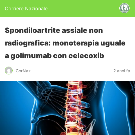
Corriere Nazionale
Spondiloartrite assiale non
radiografica: monoterapia uguale
a golimumab con celecoxib
CorNaz
2 anni fa