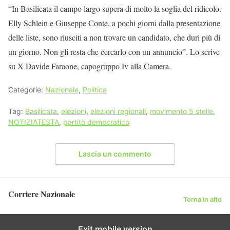
“In Basilicata il campo largo supera di molto la soglia del ridicolo.
Elly Schlein e Giuseppe Conte, a pochi giorni dalla presentazione
delle liste, sono riusciti a non trovare un candidato, che duri più di
un giorno. Non gli resta che cercarlo con un annuncio”. Lo scrive
su X Davide Faraone, capogruppo Iv alla Camera.
Categorie:
Nazionale
,
Politica
Tag:
Basilicata
,
elezioni
,
elezioni regionali
,
movimento 5 stelle
,
NOTIZIATESTA
,
partito democratico
Lascia un commento
Corriere Nazionale
Torna in alto
Exit mobile version