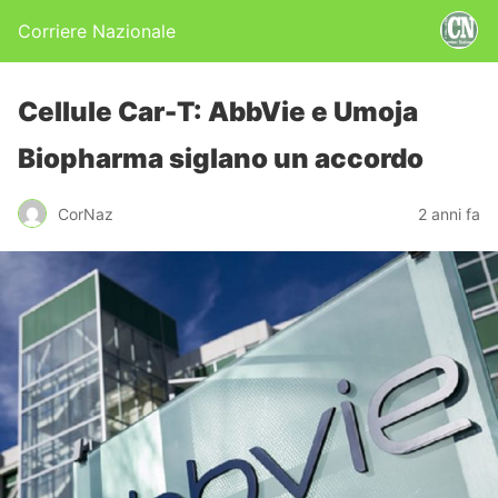
Corriere Nazionale
Cellule Car-T: AbbVie e Umoja
Biopharma siglano un accordo
CorNaz
2 anni fa