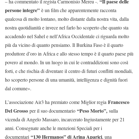
“Il paese delle
– ha commentato il regista Carmonisio Mereu -.
persone integre”
è un film che apparentemente racconta
qualcosa di molto lontano, molto distante dalla nostra vita, dalla
nostra quotidianità e invece nel farlo ho scoperto che quanto sta
accadendo nel Sahel e nell’Africa Occidentale ci riguarda molto
più da vicino di quanto pensiamo. Il Burkina Faso è il quarto
produttore d’oro in Africa e allo stesso tempo è il quarto paese più
povero al mondo. In un luogo in cui le contraddizioni sono così
forti, e che rischia di diventare il centro di futuri conflitti mondiali,
ho scoperto persone di una umanità, intelligenza e dignità fuori
dal comune».
Francesco
L’associazione Air3 ha premiato come Miglior regia
Del Grosso
“Peso Morto”,
per il suo documentario
sulla
vicenda di Angelo Massaro, incarcerato Ingiustamente per 21
anni. Consegnate anche le menzioni Speciali per i
“130 Hermanos” di Arina Aparici
documentari
, una