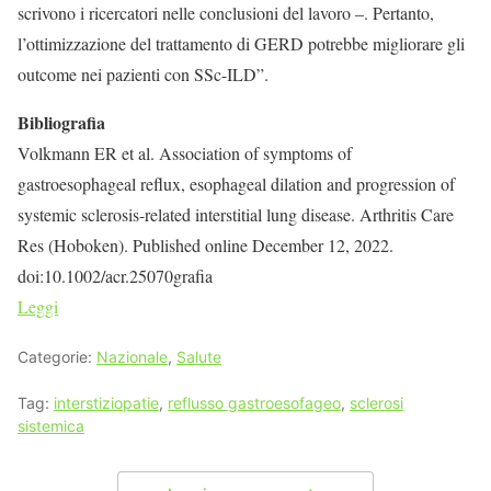
scrivono i ricercatori nelle conclusioni del lavoro –. Pertanto,
l’ottimizzazione del trattamento di GERD potrebbe migliorare gli
outcome nei pazienti con SSc-ILD”.
Bibliografia
Volkmann ER et al. Association of symptoms of
gastroesophageal reflux, esophageal dilation and progression of
systemic sclerosis-related interstitial lung disease. Arthritis Care
Res (Hoboken). Published online December 12, 2022.
doi:10.1002/acr.25070grafia
Leggi
Categorie:
Nazionale
,
Salute
Tag:
interstiziopatie
,
reflusso gastroesofageo
,
sclerosi
sistemica