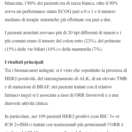
bilanciata, l’80% dei pazienti era di razza bianca, oltre il 90%
aveva un performance status ECOG pari a 0 o 1 e il numero
mediano di terapie sistemiche già effettuate era pari a due.
I pazienti arruolati avevano più di 20 tipi differenti di tumori e i
più comuni erano il tumore del colon-retto (22%), del polmone
(15%) delle vie biliari (10%) e della mammella (7%).
I risultati principali
Tra i biomarcatori indagati, si è visto che soprattutto la presenza di
HER2-positività, del riarrangiamento di ALK, di un elevato TMB
e di mutazioni di BRAF, nei pazienti trattati con il relativo
farmaco target si è associata a tassi di ORR favorevoli e a una
durevole attività clinica.
In particolare, nei 109 pazienti HER2-positivi (con IHC 3+ or
ICH 2+/ISH+) trattati con trastuzumab più pertuzumab l’ORR è