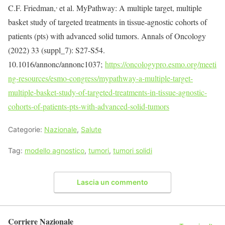
,
C.F. Friedman,
et al. MyPathway: A multiple target, multiple
basket study of targeted treatments in tissue-agnostic cohorts of
patients (pts) with advanced solid tumors. Annals of Oncology
(2022) 33 (suppl_7): S27-S54.
10.1016/annonc/annonc1037;
https://oncologypro.esmo.org/meeti
ng-resources/esmo-congress/mypathway-a-multiple-target-
multiple-basket-study-of-targeted-treatments-in-tissue-agnostic-
cohorts-of-patients-pts-with-advanced-solid-tumors
Categorie:
Nazionale
,
Salute
Tag:
modello agnostico
,
tumori
,
tumori solidi
Lascia un commento
Corriere Nazionale