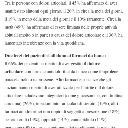
Tra le persone con dolori articolari, il 45% ha affermato di aver
manifestato sintomi ogni giorno, il 26% in circa la metà dei giorni,
il 19% in meno della metà dei giorni e il 10% raramente. Circa la
metà (49%) ha affermato di essere limitata nelle proprie attività
abituali (molto o in parte) a causa del dolore articolare e il 36% ha
lamentato interferenze con la vita quotidiana.
Due terzi dei pazienti si affidano ai farmaci da banco
dolore
Il 66% dei pazienti ha riferito di aver gestito il
articolare
con farmaci antidolorifici da banco come ibuprofene,
paracetamolo o naprossene. Altri farmaci e sostanze che gli
anziani hanno riferito di aver utilizzato per l’artrite o il dolore
articolare includevano integratori (come glucosamina, condroitina,
curcuma) (26%), iniezioni intra-articolari di steroidi (19%), altri
farmaci antidolorifici non oppioidi soggetti a prescrizione (18%),
steroidi orali (14%), oppioidi (14%), cannabidiolo (11%),
marijuana (9%) e farmaci antireumatici modificanti la malattia