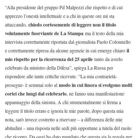
“Alla presidente del gruppo Pd Malpezzi che rispetto e di cui
apprezzo l’onestà intellettuale e a chi in queste ore mi sta
chiedo cortesemente di leggere non il titolo
attaccando,
volutamente fuorviante de La Stampa
ma il testo della mia
intervista correttamente riportata dal giornalista Paolo Colonnello
il
e correttamente ripresa da alcune agenzie in cui emerge chiaro
mio rispetto per la ricorrenza del 25 aprile
tanto da averlo
celebrato da ministro della Difesa”, spiega La Russa per
rispondere alle tante critiche ricevute. “La mia contrarietà-
modo in cui finora si svolgono molti
prosegue- è semmai solo al
cortei che lungi dal celebrarlo
, ne fanno una manifestazione
appannaggio della sinistra. A chi strumentalmente si ferma a
leggere il titolo errato e ignora le mie parole, dopo questa mia
nota, sarò invece costretto a riservare – a differenza delle mie
abitudini – una risposta nelle sedi più opportune a tutela del ruolo
che ricopro. Da oggi ho dato mandato che questa sia la regola per