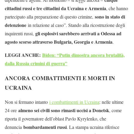
cittadini russi e tre cittadini da Ucraina e Armenia
, che hanno
sono in stato di
partecipato alla preparazione di questo crimine,
detenzione
in relazione al caso”. Stando alla ricostruzione degli
gli esplosivi sarebbero arrivati a Odessa ad
inquirenti russi,
agosto scorso attraverso Bulgaria, Georgia e Armenia
.
LEGGI ANCHE:
Biden: “Putin dimostra ancora brutalità,
dalla Russia crimini di guerra”
ANCORA COMBATTIMENTI E MORTI IN
UCRAINA
Non si fermano intanto
i combattimenti in Ucraina
: nelle ultime
almeno sei civili sono rimasti uccisi a Donetsk
24 ore
, come
riporta il governatore dell’oblast Pavlo Kyrylenko, che
bombardamenti russi
denuncia
. La stampa ucraina riferisce