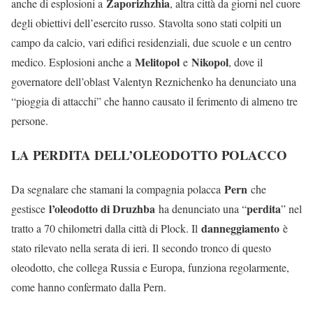
Zaporizhzhia
anche di esplosioni a
, altra città da giorni nel cuore
degli obiettivi dell’esercito russo. Stavolta sono stati colpiti un
campo da calcio, vari edifici residenziali, due scuole e un centro
Melitopol
Nikopol
medico. Esplosioni anche a
e
, dove il
governatore dell’oblast Valentyn Reznichenko ha denunciato una
“pioggia di attacchi” che hanno causato il ferimento di almeno tre
persone.
LA PERDITA DELL’OLEODOTTO POLACCO
Pern
Da segnalare che stamani la compagnia polacca
che
l’oleodotto di Druzhba
perdita
gestisce
ha denunciato una “
” nel
danneggiamento
tratto a 70 chilometri dalla città di Plock. Il
è
stato rilevato nella serata di ieri. Il secondo tronco di questo
oleodotto, che collega Russia e Europa, funziona regolarmente,
come hanno confermato dalla Pern.