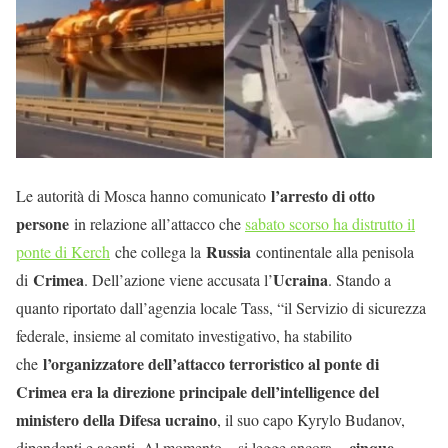
l’arresto di otto
Le autorità di Mosca hanno comunicato
persone
in relazione all’attacco che
sabato scorso ha distrutto il
Russia
ponte di Kerch
che collega la
continentale alla penisola
Crimea
Ucraina
di
. Dell’azione viene accusata l’
. Stando a
quanto riportato dall’agenzia locale Tass, “il Servizio di sicurezza
federale, insieme al comitato investigativo, ha stabilito
l’organizzatore dell’attacco terroristico al ponte di
che
Crimea era la direzione principale dell’intelligence del
ministero della Difesa ucraino
, il suo capo Kyrylo Budanov,
cinque
dipendenti e agenti. Al momento – si legge ancora –