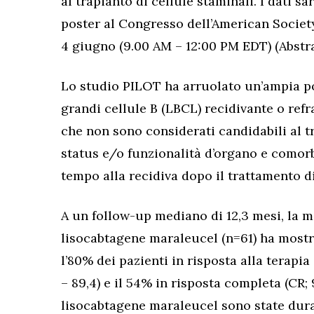
al trapianto di cellule staminali. I dati s
poster al Congresso dell’American Societ
4 giugno (9.00 AM – 12:00 PM EDT) (Abstr
Lo studio PILOT ha arruolato un’ampia po
grandi cellule B (LBCL) recidivante o refr
che non sono considerati candidabili al t
status e/o funzionalità d’organo e comor
tempo alla recidiva dopo il trattamento di
A un follow-up mediano di 12,3 mesi, la ma
lisocabtagene maraleucel (n=61) ha mostr
l’80% dei pazienti in risposta alla terapia
– 89,4) e il 54% in risposta completa (CR;
lisocabtagene maraleucel sono state dur