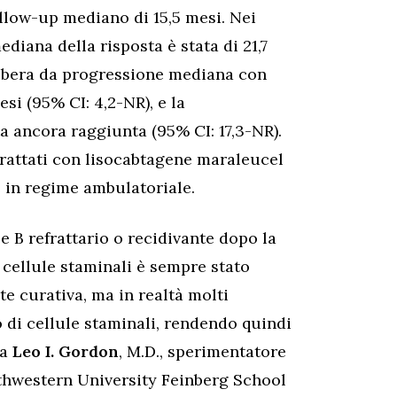
follow-up mediano di 15,5 mesi. Nei
diana della risposta è stata di 21,7
 libera da progressione mediana con
si (95% CI: 4,2-NR), e la
a ancora raggiunta (95% CI: 17,3-NR).
 trattati con lisocabtagene maraleucel
e in regime ambulatoriale.
le B refrattario o recidivante dopo la
i cellule staminali è sempre stato
e curativa, ma in realtà molti
o di cellule staminali, rendendo quindi
ma
Leo I. Gordon
, M.D., sperimentatore
rthwestern University Feinberg School