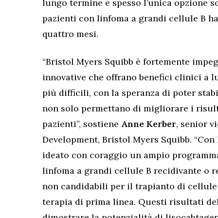
lungo termine e spesso l’unica opzione son
pazienti con linfoma a grandi cellule B ha
quattro mesi.
“Bristol Myers Squibb è fortemente impegn
innovative che offrano benefici clinici a
più difficili, con la speranza di poter sta
non solo permettano di migliorare i risult
pazienti”, sostiene
Anne Kerber
, senior v
Development, Bristol Myers Squibb. “Con
ideato con coraggio un ampio programma 
linfoma a grandi cellule B recidivante o 
non candidabili per il trapianto di cellule
terapia di prima linea. Questi risultati 
dimostrare la potenzialità di lisocabtage