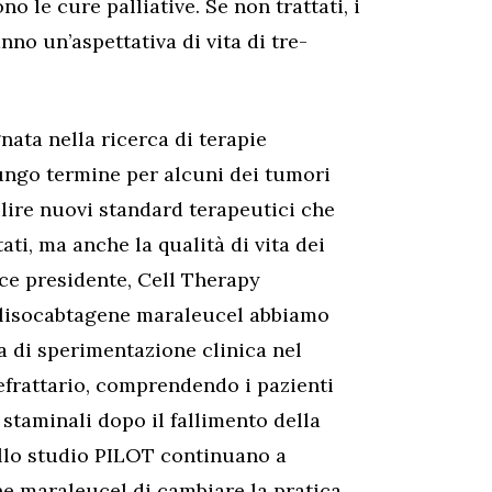
o le cure palliative. Se non trattati, i
nno un’aspettativa di vita di tre-
ata nella ricerca di terapie
 lungo termine per alcuni dei tumori
bilire nuovi standard terapeutici che
ati, ma anche la qualità di vita dei
ice presidente, Cell Therapy
 lisocabtagene maraleucel abbiamo
di sperimentazione clinica nel
refrattario, comprendendo i pazienti
 staminali dopo il fallimento della
dello studio PILOT continuano a
ne maraleucel di cambiare la pratica