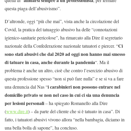
affidarsi sempre a un professionista
quella di “
, per fermare
questa piaga dell’abusivismo”.
D’altronde, oggi “più che mai”, vista anche la circolazione del
Covid, la pratica del tatuaggio abusivo ha delle “connotazioni
igienico-sanitarie pericolose”, ha rimarcato alla Dire il segretario
Ci
nazionale della Confederazione nazionale tatuatori e piercer. “
sono stati abusivi che dal 2020 ad oggi non hanno mai smesso
di tatuare in casa, anche durante la pandemia
“. Ma il
problema è anche un altro, cioè che contro l’esercizio abusivo di
questa professione spesso “non si può fare nulla” e se si va a fare
i carabinieri non possono entrare nel
una denuncia dal Nas “
domicilio privato se non nel caso in cui ci sia una denuncia
per lesioni personali
– ha spiegato Romanello alla Dire
(
www.dire.it
) – da parte del cliente che si è tatuato in casa”. Di
fatto, i tatuatori abusivi vivono allora “nella bambagia, diciamo in
una bella bolla di sapone”, ha concluso.