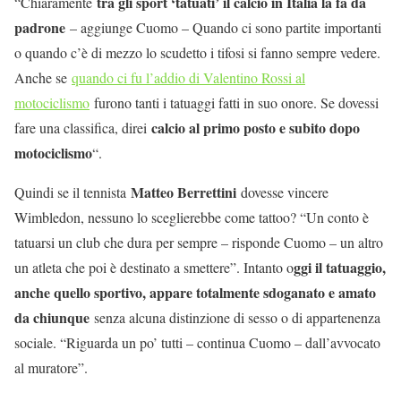
tra gli sport ‘tatuati’ il calcio in Italia la fa da
“Chiaramente
padrone
– aggiunge Cuomo – Quando ci sono partite importanti
o quando c’è di mezzo lo scudetto i tifosi si fanno sempre vedere.
Anche se
quando ci fu l’addio di Valentino Rossi al
motociclismo
furono tanti i tatuaggi fatti in suo onore. Se dovessi
calcio al primo posto e subito dopo
fare una classifica, direi
motociclismo
“.
Matteo Berrettini
Quindi se il tennista
dovesse vincere
Wimbledon, nessuno lo sceglierebbe come tattoo? “Un conto è
tatuarsi un club che dura per sempre – risponde Cuomo – un altro
ggi il tatuaggio,
un atleta che poi è destinato a smettere”. Intanto o
anche quello sportivo, appare totalmente sdoganato e amato
da chiunque
senza alcuna distinzione di sesso o di appartenenza
sociale. “Riguarda un po’ tutti – continua Cuomo – dall’avvocato
al muratore”.