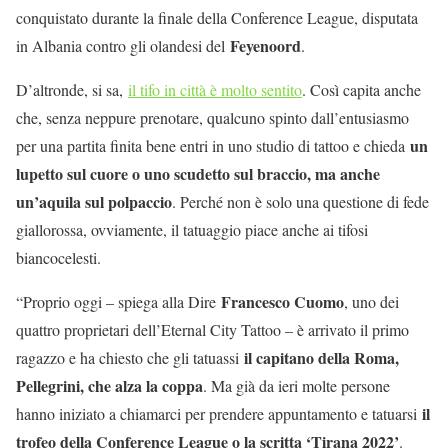
conquistato durante la finale della Conference League, disputata
Feyenoord
in Albania contro gli olandesi del
.
D’altronde, si sa,
il tifo in città è molto sentito
. Così capita anche
che, senza neppure prenotare, qualcuno spinto dall’entusiasmo
un
per una partita finita bene entri in uno studio di tattoo e chieda
lupetto sul cuore o uno scudetto sul braccio, ma anche
un’aquila sul polpaccio
. Perché non è solo una questione di fede
giallorossa, ovviamente, il tatuaggio piace anche ai tifosi
biancocelesti.
Francesco Cuomo
“Proprio oggi – spiega alla Dire
, uno dei
quattro proprietari dell’Eternal City Tattoo – è arrivato il primo
il capitano della Roma,
ragazzo e ha chiesto che gli tatuassi
Pellegrini, che alza la coppa
. Ma già da ieri molte persone
il
hanno iniziato a chiamarci per prendere appuntamento e tatuarsi
trofeo della Conference League o la scritta ‘Tirana 2022’
.