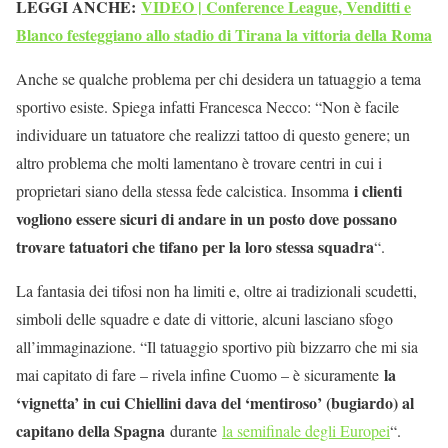
LEGGI ANCHE:
VIDEO | Conference League, Venditti e
Blanco festeggiano allo stadio di Tirana la vittoria della Roma
Anche se qualche problema per chi desidera un tatuaggio a tema
sportivo esiste. Spiega infatti Francesca Necco: “Non è facile
individuare un tatuatore che realizzi tattoo di questo genere; un
altro problema che molti lamentano è trovare centri in cui i
i clienti
proprietari siano della stessa fede calcistica. Insomma
vogliono essere sicuri di andare in un posto dove possano
trovare tatuatori che tifano per la loro stessa squadra
“.
La fantasia dei tifosi non ha limiti e, oltre ai tradizionali scudetti,
simboli delle squadre e date di vittorie, alcuni lasciano sfogo
all’immaginazione. “Il tatuaggio sportivo più bizzarro che mi sia
la
mai capitato di fare – rivela infine Cuomo – è sicuramente
‘vignetta’ in cui Chiellini dava del ‘mentiroso’ (bugiardo) al
capitano della Spagna
durante
la semifinale degli Europei
“.