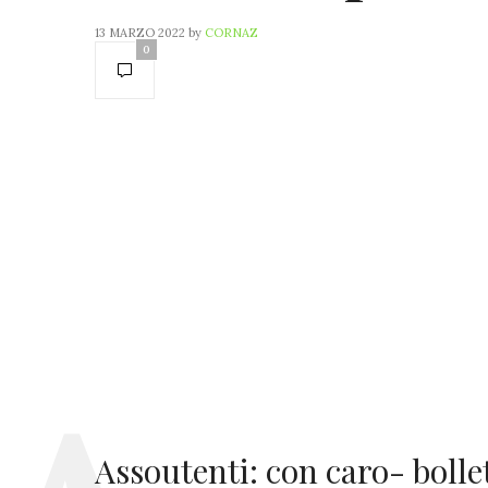
13 MARZO 2022
by
CORNAZ
0
Assoutenti: con caro- bollet