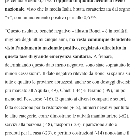
l’opposto di quanto accade a livello
percentuale dello 0,51%:
nazionale
, visto che la media Italia è stata caratterizzata dal segno
“+”, con un incremento positivo pari allo 0,67%.
“Questo risultato, benché negativo – illustra Ronci – è in realtà il
resta comunque deludente
migliore degli ultimi cinque anni, ma
visto l’andamento nazionale positivo, registrato oltretutto in
questa fase di grande emergenza sanitaria.
A frenare,
determinando questo dato meno negativo, sono state soprattutto le
minori cessazioni”. Il dato negativo rilevato da Ronci si spalma su
tutte e quattro le province abruzzesi, anche se con dosaggi diversi:
più marcato all’Aquila (-49), Chieti (-44) e Teramo (-39), un po’
meno nel Pescarese (-16). E quanto ai diversi comparti e settori,
fatta eccezione per la ristorazione (+12), numeri negativi per tutte
le altre categorie, come dimostrano le attività manifatturiere (-62),
servizi alla persona (-48), trasporti (-23), riparazione auto e
prodotti per la casa (-23), e perfino costruzioni (-14) nonostante il