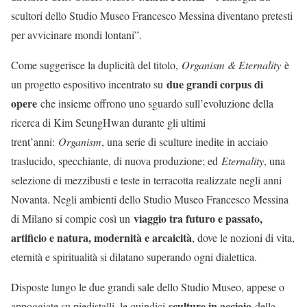
scultori dello Studio Museo Francesco Messina diventano pretesti
per avvicinare mondi lontani”.
Come suggerisce la duplicità del titolo,
Organism & Eternality
è
due grandi corpus di
un progetto espositivo incentrato su
opere
che insieme offrono uno sguardo sull’evoluzione della
ricerca di Kim SeungHwan durante gli ultimi
trent’anni:
Organism
, una serie di sculture inedite in acciaio
traslucido, specchiante, di nuova produzione; ed
Eternality
, una
selezione di mezzibusti e teste in terracotta realizzate negli anni
Novanta. Negli ambienti dello Studio Museo Francesco Messina
viaggio tra futuro e passato,
di Milano si compie così un
artificio e natura, modernità e arcaicità
, dove le nozioni di vita,
eternità e spiritualità si dilatano superando ogni dialettica.
Disposte lungo le due grandi sale dello Studio Museo, appese o
sculture in acciaio
appoggiate su piedistalli, le quindici
della