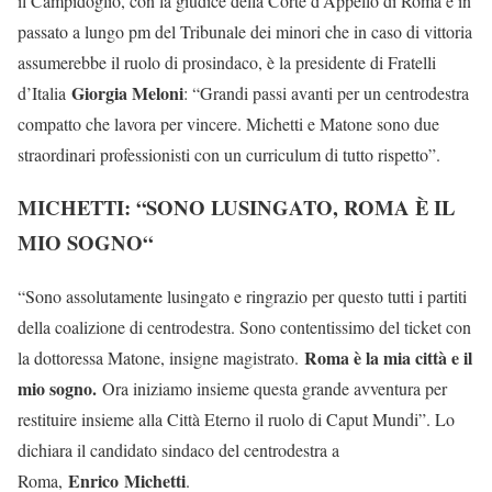
il Campidoglio, con la giudice della Corte d’Appello di Roma e in
passato a lungo pm del Tribunale dei minori che in caso di vittoria
assumerebbe il ruolo di prosindaco, è la presidente di Fratelli
Giorgia Meloni
d’Italia
: “Grandi passi avanti per un centrodestra
compatto che lavora per vincere. Michetti e Matone sono due
straordinari professionisti con un curriculum di tutto rispetto”.
MICHETTI: “SONO LUSINGATO, ROMA È IL
MIO SOGNO
“
“Sono assolutamente lusingato e ringrazio per questo tutti i partiti
della coalizione di centrodestra. Sono contentissimo del ticket con
Roma è la mia città e il
la dottoressa Matone, insigne magistrato.
mio sogno.
Ora iniziamo insieme questa grande avventura per
restituire insieme alla Città Eterno il ruolo di Caput Mundi”. Lo
dichiara il candidato sindaco del centrodestra a
Enrico
Michetti
Roma,
.