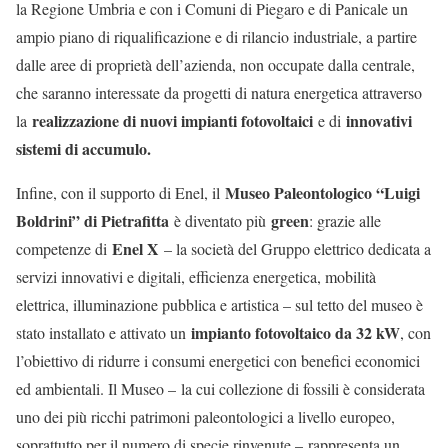
la Regione Umbria e con i Comuni di Piegaro e di Panicale un
ampio piano di riqualificazione e di rilancio industriale, a partire
dalle aree di proprietà dell’azienda, non occupate dalla centrale,
che saranno interessate da progetti di natura energetica attraverso
realizzazione di nuovi impianti fotovoltaici
innovativi
la
e di
sistemi di accumulo.
Museo Paleontologico “Luigi
Infine, con il supporto di Enel, il
Boldrini” di Pietrafitta
green
è diventato più
: grazie alle
Enel X
competenze di
– la società del Gruppo elettrico dedicata a
servizi innovativi e digitali, efficienza energetica, mobilità
elettrica, illuminazione pubblica e artistica – sul tetto del museo è
impianto fotovoltaico da 32 kW
stato installato e attivato un
, con
l’obiettivo di ridurre i consumi energetici con benefici economici
ed ambientali. Il Museo – la cui collezione di fossili è considerata
uno dei più ricchi patrimoni paleontologici a livello europeo,
soprattutto per il numero di specie rinvenute – rappresenta un