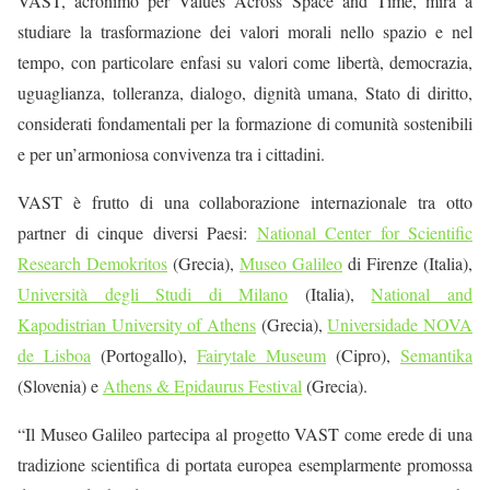
VAST
, acronimo per
Values Across Space and Time
,
mira a
studiare la trasformazione dei valori
morali
nello spazio e nel
tempo, con
particolare
enfasi
su valori
come
libertà, democrazia,
uguaglianza, tolleranza, dialogo, dignità umana, Stato di diritto
,
considerati fondamentali per
la formazione di
comunità sostenibili
e per
un’armoniosa convivenza tra i cittadini
.
VAST è
frutto
di
una
collaborazione
internazionale
tra
otto
partner
di
cinque
diversi Paesi
:
National Center for Scientific
Research Demokritos
(Gre
cia
),
Museo Galileo
di Firenze
(Ital
ia
)
,
Università degli Studi di Milano
(Ital
ia
),
National and
Kapodistrian University of Athens
(Gre
cia
),
Universidade NOVA
de Lisboa
(Portogal
lo
),
Fairytale Museum
(C
ipro
),
Semantika
(Slovenia)
e
Athens & Epidaurus Festival
(Gre
cia
).
“Il Museo Galileo partecipa al progetto V
AST
come erede di una
tradizione scientifica di portata europea esemplarmente promossa