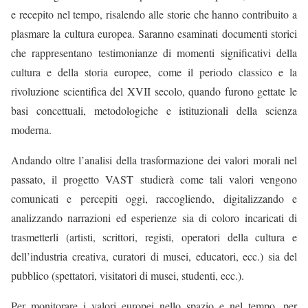
e
recepito
nel tempo, risalendo alle storie che hanno contribuito a
plasmare
la
cultura europea.
Saranno esaminati documenti
storici
che rappresentano
testimonianze
di momenti
significativi della
cultura e della storia europee
,
come il periodo classico e la
rivoluzione scientifica del
XVII
secolo, quando furono
gettate
le
basi concettuali, metodologiche e istituzionali della scienza
moderna.
Andando oltre l’analisi della trasformazione dei valori
morali
nel
passato
,
il progetto VAST studierà come
tali
valori vengono
comunicati e percepiti oggi, raccogliendo, digitalizzando e
analizzando narrazioni ed esperienze sia
di coloro
incaricati di
trasmetterli
(artisti,
scrittori,
registi,
operatori della
cultura e
dell’industria creativa, curatori di musei, educatori, ecc.) sia del
pubblico
(
spettatori, visitatori di musei, studenti, ecc.
)
.
Per monitorare i valori europei nello spazio e nel tempo, per