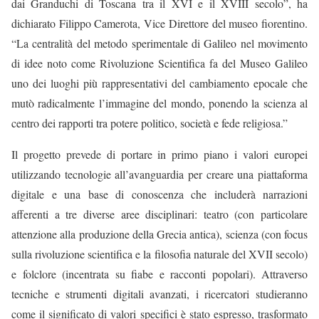
dai Granduchi di Toscana tra il XVI e il XVIII secolo
”
, ha
dichiarato
Filippo Camerota, Vice Direttore
del museo fiorentino.
“
La centralità del metodo sperimentale di Galileo nel movimento
di idee noto come Rivoluzione
S
cientifica fa del Museo Galileo
uno dei luoghi più rappresentativi del cambiamento epocale che
mutò radicalmente l’immagine del mondo, ponendo la scienza al
centro dei rapporti tra potere politico, società e fede religiosa.
”
Il progetto prevede di portare in primo piano i valori europei
utilizzando tecnologie all’avanguardia per creare una piattaforma
digitale e una base di conoscenza che includerà narrazioni
afferenti a
tre
diverse
aree
disciplinari
: teatro (
con particolare
attenzione alla
produzione della Grecia antica
), scienza (
con focus
sulla rivoluzione scientifica e
la
filosofia
naturale
del XVII secolo)
e folclore (incentrat
a
su fiabe
e
racconti popolari). Attraverso
tecniche e strumenti digitali avanzati, i ricercatori studieranno
come il significato di valori specifici è stato espresso, trasformato