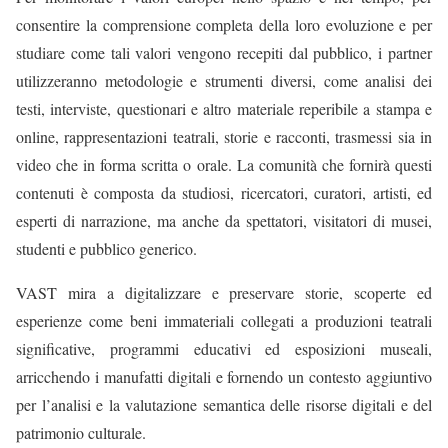
consentire la comprensione completa della loro evoluzione e per
studiare come
tali valori
vengono
recepiti
dal pubblico, i partner
utilizzeranno metodologie e strumenti
diversi,
come analisi
dei
testi
, interviste, questionari e altro materiale reperibile
a
stampa
e
online, rappresentazioni teatrali, storie e racconti
,
trasmessi sia in
video
che
in
forma scritta o orale. La comunità che fornirà quest
i
contenut
i è composta da
studiosi, ricercatori
,
curatori,
artisti,
ed
esperti di narrazione,
ma anche da
spettatori, visitatori di musei,
studenti e pubblico
generico
.
VAST mira a digitalizzare e preservare storie, scoperte ed
esperienze come beni immateriali collegati a produzioni teatrali
significative
,
programmi educativi e
d
esposizioni
museali,
arricchendo
i manufatti digitali e fornendo un contesto aggiuntivo
per l’analisi e la valutazione semantica delle risorse digitali
e
del
patrimonio culturale
.