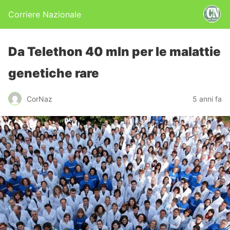
Corriere Nazionale
Da Telethon 40 mln per le malattie
genetiche rare
CorNaz
5 anni fa