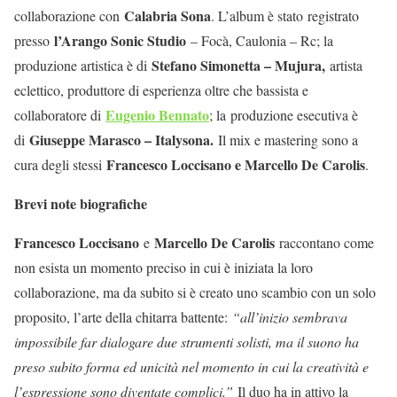
Calabria Sona
collaborazione con
. L’album è stato
registrato
l’Arango Sonic Studio
presso
– Focà, Caulonia – Rc; la
Stefano Simonetta – Mujura,
produzione artistica è di
artista
eclettico, produttore di esperienza oltre che bassista e
Eugenio Bennato
collaboratore di
; la
produzione esecutiva è
Giuseppe Marasco – Italysona.
di
Il mix e mastering sono a
Francesco Loccisano e Marcello De Carolis
cura degli stessi
.
Brevi note biografiche
Francesco Loccisano
Marcello De Carolis
e
raccontano come
non esista un momento preciso in cui è iniziata la loro
collaborazione, ma da subito si è creato uno scambio con un solo
proposito, l’arte della chitarra battente:
“all’inizio sembrava
impossibile far dialogare due strumenti solisti, ma il suono ha
preso subito forma ed unicità nel momento in cui la creatività e
l’espressione sono diventate complici.”
Il duo ha in attivo la