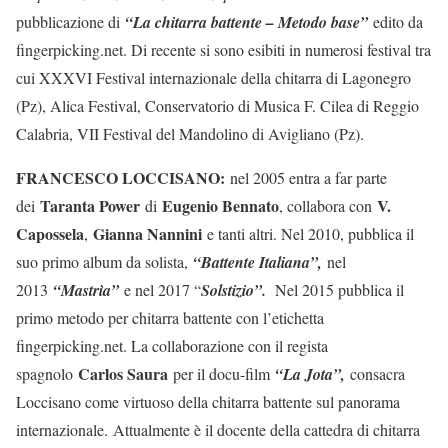
pubblicazione di
“La chitarra battente – Metodo base”
edito da
fingerpicking.net. Di recente si sono esibiti in numerosi festival tra
cui XXXVI Festival internazionale della chitarra di Lagonegro
(Pz), Alica Festival, Conservatorio di Musica F. Cilea di Reggio
Calabria, VII Festival del Mandolino di Avigliano (Pz).
FRANCESCO LOCCISANO:
nel 2005 entra a far parte
Taranta Power
Eugenio Bennato
V.
dei
di
, collabora con
Capossela
Gianna Nannini
,
e tanti altri. Nel 2010, pubblica il
suo primo album da solista,
“Battente Italiana”,
nel
2013
“Mastrìa”
e nel 2017 “
Solstizio”.
Nel 2015 pubblica il
primo metodo per chitarra battente con l’etichetta
fingerpicking.net. La collaborazione con il regista
Carlos Saura
spagnolo
per il docu-film
“La Jota”,
consacra
Loccisano come virtuoso della chitarra battente sul panorama
internazionale.
Attualmente è il docente della cattedra di chitarra