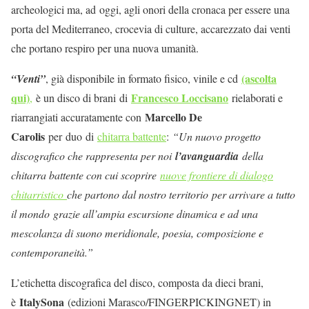
archeologici ma, ad oggi, agli onori della cronaca per essere una
porta del Mediterraneo, crocevia di culture, accarezzato dai venti
che portano respiro per una nuova umanità.
(ascolta
“Venti”
, già disponibile in formato fisico, vinile e cd
qui)
Francesco Loccisano
,
è un disco di brani di
rielaborati e
Marcello De
riarrangiati accuratamente con
Carolis
per duo di
chitarra battente
:
“Un nuovo progetto
discografico che rappresenta per noi
l’avanguardia
della
chitarra battente con cui scoprire
nuove frontiere di dialogo
chitarristico
che partono dal nostro territorio per arrivare a tutto
il mondo
grazie all’ampia escursione dinamica e ad una
mescolanza di suono meridionale, poesia, composizione e
contemporaneità.”
L’etichetta discografica del disco, composta da dieci brani,
ItalySona
è
(edizioni Marasco/FINGERPICKINGNET) in