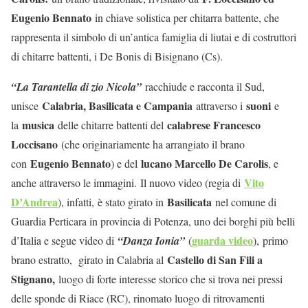
Eugenio Bennato
in chiave solistica per chitarra battente, che
rappresenta il simbolo di un’antica famiglia di liutai e di costruttori
di chitarre battenti, i De Bonis di Bisignano (Cs).
“La Tarantella di zio Nicola”
racchiude e racconta il Sud,
Calabria, Basilicata e Campania
suoni
unisce
attraverso i
e
musica
calabrese Francesco
la
delle chitarre battenti del
Loccisano
(che originariamente ha arrangiato il brano
Eugenio Bennato
lucano Marcello De Carolis
con
) e del
, e
Vito
anche attraverso le immagini.
Il nuovo video (regia di
D’Andrea
Basilicata
), infatti,
è stato girato in
nel comune di
Guardia Perticara in provincia di Potenza, uno dei borghi più belli
guarda video
d’Italia e segue video di
“Danza Ionia”
(
),
primo
Castello di San Fili a
brano estratto, girato in Calabria al
Stignano,
luogo di forte interesse storico che si trova nei pressi
delle sponde di Riace (RC), rinomato luogo di ritrovamenti