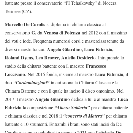
battente presso il conservatorio “PI Tchaikovsky” di Nocera
Terinese (CZ).
Marcello De Carolis
si diploma in chitarra classica al
G. da Venosa di Potenza
conservatorio
nel 2012 con il massimo
dei voti e lode. Frequenta numerosi corsi e masterclass tenute da
Angelo Gilardino, Luca Fabrizio,
diversi maestri tra cui:
Roland Dyens, Leo Brower, Aniello Desideri
o. Intraprende lo
Francesco
studio della chitarra battente con il maestro
Loccisano
Luca Fabrizio
.
Nel 2015 fonda, insieme al maestro
, il
duo
“Cordaminazioni”
in cui suona la Chitarra Classica e la
Chitarra Battente e con il quale ha inciso il disco omonimo.
Nel
Angelo Gilardino
Luca
2017 il maestro
dedica a lui e al maestro
Fabrizio
la composizione
“Albero Solitario”
per chitarra battente
e chitarra classica e nel 2018 il
“concerto di Matera”
per chitarra
battente e 10 strumenti. Entrambi i brani sono stati incisi da De
Da
Carolis e saranno pubblicati a gennaio 2021 con l’etichetta