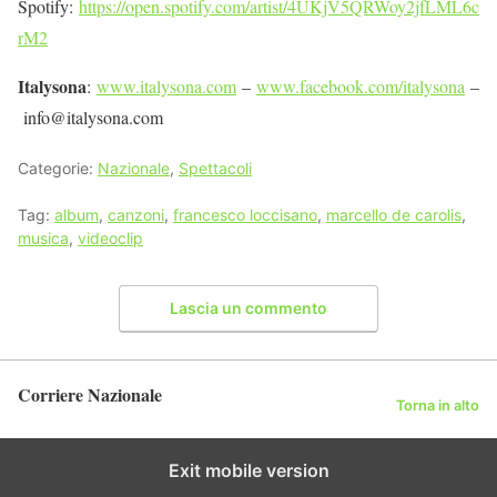
Spotify:
https://open.spotify.com/artist/4UKjV5QRWoy2jfLML6c
rM2
Italysona
:
www.italysona.com
–
www.facebook.com/italysona
–
info@italysona.com
Categorie:
Nazionale
,
Spettacoli
Tag:
album
,
canzoni
,
francesco loccisano
,
marcello de carolis
,
musica
,
videoclip
Lascia un commento
Corriere Nazionale
Torna in alto
Exit mobile version