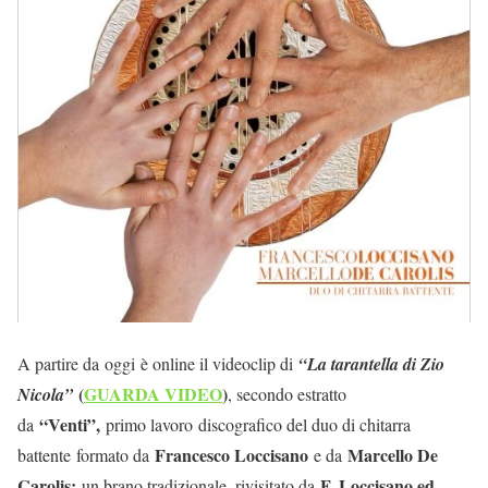
A partire da oggi è online il videoclip di
“La tarantella di Zio
(
GUARDA VIDEO
)
Nicola”
, secondo estratto
“Venti”,
da
primo lavoro
discografico del duo di chitarra
Francesco Loccisano
Marcello De
battente
formato da
e da
Carolis:
F. Loccisano ed
un brano tradizionale, rivisitato da