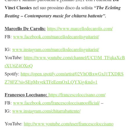
Vinci Classics
nel suo prossimo disco da solista
“The Ecleting
Beating – Contemporary music for chitarra battente”.
Marcello De Carolis:
https://www.marcellodecarolis.com/
FB:
www.facebook.com/marcellodecarolisguitarist/
IG:
www.instagram.com/marcellodecarolisguitarist/
YouTube:
https://www.youtube.com/channel/UCI3M_TFqkaXcB
rXU6Z4OXoQ
Spotify:
https://open.spotify.com/artist/02VhOBxwGxJ1TXDRS
Z78FZ?si=SEpMxyekTFeEemOxLQYXig&nd=1
Francesco Loccisano:
https://francescoloccisano.com/
FB:
www.facebook.com/francescoloccisanoofficial/
–
IG:
www.instagram.com/chitarrabattente/
YouTube:
http://www.youtube.com/user/francescoloccisano