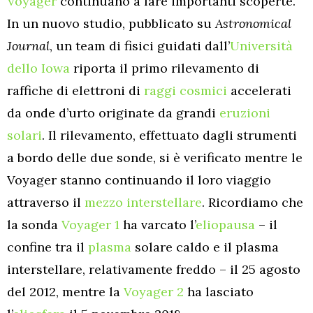
Voyager
continuano a fare importanti scoperte.
In un nuovo studio, pubblicato su
Astronomical
Journal
, un team di fisici guidati dall’
Università
dello Iowa
riporta il primo rilevamento di
raffiche di elettroni di
raggi cosmici
accelerati
da onde d’urto originate da grandi
eruzioni
solari
. Il rilevamento, effettuato dagli strumenti
a bordo delle due sonde, si è verificato mentre le
Voyager stanno continuando il loro viaggio
attraverso il
mezzo interstellare
. Ricordiamo che
la sonda
Voyager 1
ha varcato l’
eliopausa
– il
confine tra il
plasma
solare caldo e il plasma
interstellare, relativamente freddo – il 25 agosto
del 2012, mentre la
Voyager 2
ha lasciato