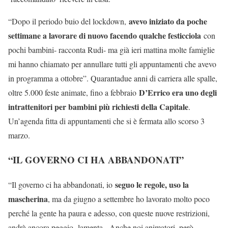
avevo iniziato da poche
“Dopo il periodo buio del lockdown,
settimane a lavorare di nuovo facendo qualche festicciola
con
pochi bambini- racconta Rudi- ma già ieri mattina molte famiglie
mi hanno chiamato per annullare tutti gli appuntamenti che avevo
in programma a ottobre”. Quarantadue anni di carriera alle spalle,
D’Errico era uno degli
oltre 5.000 feste animate, fino a febbraio
intrattenitori per bambini più richiesti della Capitale
.
Un’agenda fitta di appuntamenti che si è fermata allo scorso 3
marzo.
“IL GOVERNO CI HA ABBANDONATI”
seguo le regole, uso la
“Il governo ci ha abbandonati, io
mascherina
, ma da giugno a settembre ho lavorato molto poco
perché la gente ha paura e adesso, con queste nuove restrizioni,
andrà ancora peggio- lamenta-. Anche noi animatori, però,