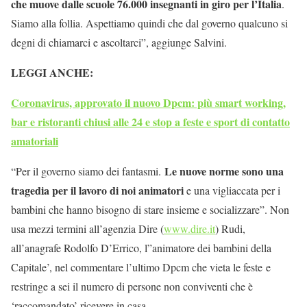
che muove dalle scuole 76.000 insegnanti in giro per l’Italia
.
Siamo alla follia. Aspettiamo quindi che dal governo qualcuno si
degni di chiamarci e ascoltarci”, aggiunge Salvini.
LEGGI ANCHE:
Coronavirus, approvato il nuovo Dpcm: più smart working,
bar e ristoranti chiusi alle 24 e stop a feste e sport di contatto
amatoriali
Le nuove norme sono una
“Per il governo siamo dei fantasmi.
tragedia per il lavoro di noi animatori
e una vigliaccata per i
bambini che hanno bisogno di stare insieme e socializzare”. Non
usa mezzi termini all’agenzia Dire (
www.dire.it
) Rudi,
all’anagrafe Rodolfo D’Errico, l”animatore dei bambini della
Capitale’, nel commentare l’ultimo Dpcm che vieta le feste e
restringe a sei il numero di persone non conviventi che è
‘raccomandato’ ricevere in casa.