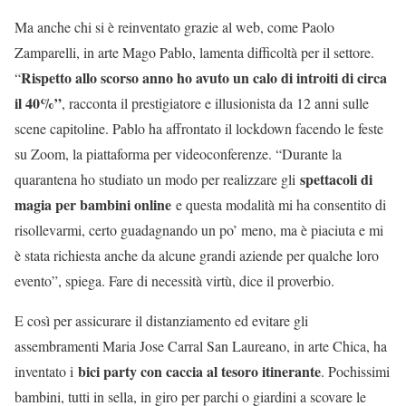
Ma anche chi si è reinventato grazie al web, come Paolo
Zamparelli, in arte Mago Pablo, lamenta difficoltà per il settore.
Rispetto allo scorso anno ho avuto un calo di introiti di circa
“
il 40%”
, racconta il prestigiatore e illusionista da 12 anni sulle
scene capitoline. Pablo ha affrontato il lockdown facendo le feste
su Zoom, la piattaforma per videoconferenze. “Durante la
spettacoli di
quarantena ho studiato un modo per realizzare gli
magia per bambini online
e questa modalità mi ha consentito di
risollevarmi, certo guadagnando un po’ meno, ma è piaciuta e mi
è stata richiesta anche da alcune grandi aziende per qualche loro
evento”, spiega. Fare di necessità virtù, dice il proverbio.
E così per assicurare il distanziamento ed evitare gli
assembramenti Maria Jose Carral San Laureano, in arte Chica, ha
bici party con caccia al tesoro itinerante
inventato i
. Pochissimi
bambini, tutti in sella, in giro per parchi o giardini a scovare le