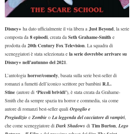
Disney+
Just Beyond
ha dato ufficialmente il via libera a
, la serie
8 episodi
Seth Grahame-Smith
composta da
, creata da
e
20th Century Fox Television
prodotta da
. La squadra di
la serie dovrebbe arrivare su
sceneggiatori è stata selezionata e
Disney+ nell’autunno del 2021
.
horror/comedy
L’antologia
, basata sulla serie best-seller di
R.L.
romanzi a fumetti dell’iconico scrittore per bambini
Stine
‘Piccoli brividi’
(autore di
), è stata creata da Grahame-
Smith che da sempre spazia tra horror e commedia, sia come
autore di romanzi best-seller quali
Orgoglio e
Pregiudizio
e
Zombie
o
La leggenda del cacciatore di vampiri
,
Tim Burton
che come sceneggiatore di
Dark Shadows
di
,
Lego
Batman – Il Film
e del prossimo reboot del film
The Saint
,