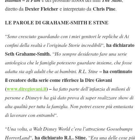
Dexter Fletcher
Chris Pine
diretto da
e interpretato da
.
LE PAROLE DI GRAHAME-SMITH E STINE
“
Sono cresciuto guardando con i miei genitori le repliche di Ai
ha dichiarato
confini della realtà e l’originale Storie incredibili
“,
Seth Grahame-Smith.
“
Ho sempre desiderato fare una serie
antologica che le famiglie potessero guardare insieme, che fosse
– ha continuato
adatta sia agli adulti che ai bambini. R.L. Stine
il creatore della serie come riferisce la Dire Giovani
(
www.diregiovani.it
) –
ha fatto parte dell’infanzia di milioni di
persone e Disney+ ha già dato prova di saper realizzare show di
alta qualità per tutta la famiglia. Non potrei essere più entusiasta
di lavorare con entrambi
“.
“
Una volta, a Walt Disney World c’era l’attrazione Goosebumps
ha dichiarato R.L. Stine.
HorrorLand
“,
“
Era una delle cose più