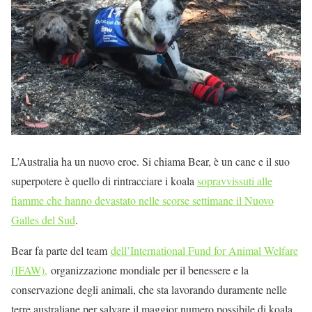
L’Australia ha un nuovo eroe. Si chiama Bear, è un cane e il suo
superpotere è quello di rintracciare i koala
sopravvissuti alle
fiamme che hanno devastato nelle scorse settimane il Nuovo
Galles del Sud
.
Bear fa parte del team
dell’International Fund for Animal Welfare
(IFAW),
organizzazione mondiale per il benessere e la
conservazione degli animali, che sta lavorando duramente nelle
terre australiane per salvare il maggior numero possibile di koala.