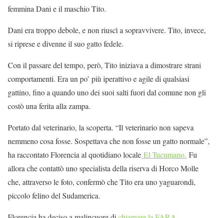
femmina Dani e il maschio Tito.
Dani era troppo debole, e non riuscì a sopravvivere. Tito, invece,
si riprese e divenne il suo gatto fedele.
Con il passare del tempo, però, Tito iniziava a dimostrare strani
comportamenti. Era un po’ più iperattivo e agile di qualsiasi
gattino, fino a quando uno dei suoi salti fuori dal comune non gli
costò una ferita alla zampa.
Portato dal veterinario, la scoperta. “Il veterinario non sapeva
nemmeno cosa fosse. Sospettava che non fosse un gatto normale”,
ha raccontato Florencia al quotidiano locale
El Tucumano.
Fu
allora che contattò uno specialista della riserva di Horco Molle
che, attraverso le foto, confermò che Tito era uno yaguarondi,
piccolo felino del Sudamerica.
Florencia ha deciso a malincuore di
chiamare la FARA
,