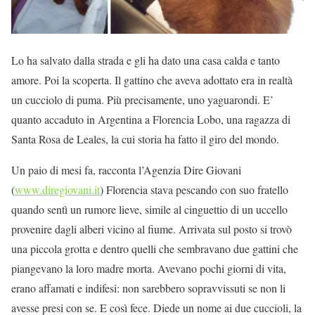
Lo ha salvato dalla strada e gli ha dato una casa calda e tanto
amore. Poi la scoperta. Il gattino che aveva adottato era in realtà
un cucciolo di puma. Più precisamente, uno yaguarondi. E’
quanto accaduto in Argentina a Florencia Lobo, una ragazza di
Santa Rosa de Leales, la cui storia ha fatto il giro del mondo.
Un paio di mesi fa, racconta l’Agenzia Dire Giovani
(
www.diregiovani.it
) Florencia stava pescando con suo fratello
quando sentì un rumore lieve, simile al cinguettio di un uccello
provenire dagli alberi vicino al fiume. Arrivata sul posto si trovò
una piccola grotta e dentro quelli che sembravano due gattini che
piangevano la loro madre morta. Avevano pochi giorni di vita,
erano affamati e indifesi: non sarebbero sopravvissuti se non li
avesse presi con se. E così fece. Diede un nome ai due cuccioli, la