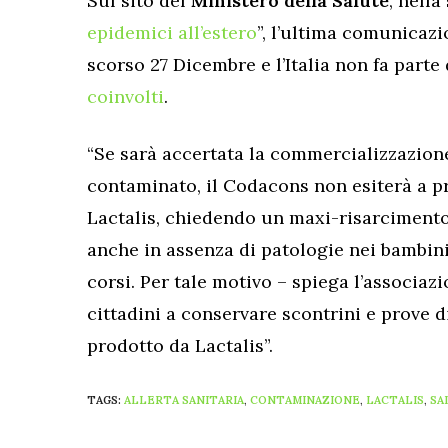
Sul sito del
Ministero della Salute
, nella
epidemici all’estero
”, l’ultima comunicazi
scorso 27 Dicembre e l’Italia non fa parte 
coinvolti
.
“Se sarà accertata la commercializzazione 
contaminato, il Codacons non esiterà a p
Lactalis, chiedendo un maxi-risarcimento 
anche in assenza di patologie nei bambini 
corsi. Per tale motivo – spiega l’associaz
cittadini a conservare scontrini e prove d
prodotto da Lactalis”.
TAGS:
ALLERTA SANITARIA
,
CONTAMINAZIONE
,
LACTALIS
,
SA