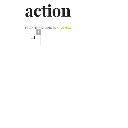
action
14 GENNAIO 2018
by
CORNAZ
1