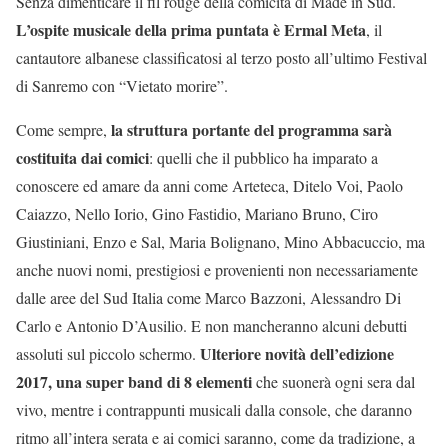
Senza dimenticare il fil rouge della comicità di Made in Sud.
L’ospite musicale della prima puntata è Ermal Meta
, il
cantautore albanese classificatosi al terzo posto all’ultimo Festival
di Sanremo con “Vietato morire”.
la struttura portante del programma sarà
Come sempre,
costituita dai comici
: quelli che il pubblico ha imparato a
conoscere ed amare da anni come Arteteca, Ditelo Voi, Paolo
Caiazzo, Nello Iorio, Gino Fastidio, Mariano Bruno, Ciro
Giustiniani, Enzo e Sal, Maria Bolignano, Mino Abbacuccio, ma
anche nuovi nomi, prestigiosi e provenienti non necessariamente
dalle aree del Sud Italia come Marco Bazzoni, Alessandro Di
Carlo e Antonio D’Ausilio. E non mancheranno alcuni debutti
Ulteriore novità dell’edizione
assoluti sul piccolo schermo.
2017, una super band di 8 elementi
che suonerà ogni sera dal
vivo, mentre i contrappunti musicali dalla console, che daranno
ritmo all’intera serata e ai comici saranno, come da tradizione, a