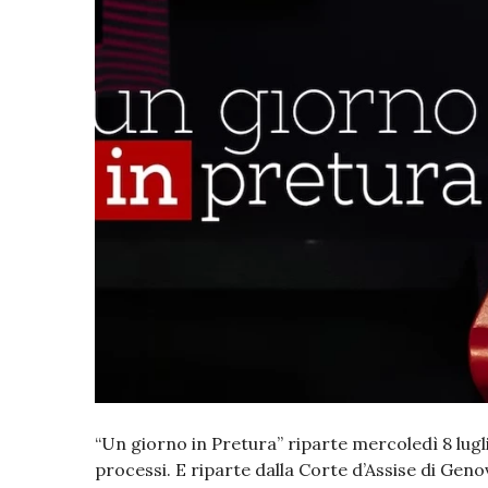
“Un giorno in Pretura” riparte mercoledì 8 lugli
processi. E riparte dalla Corte d’Assise di Geno