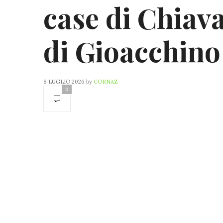
case di Chiava
di Gioacchino
8 LUGLIO 2026
by
CORNAZ
0