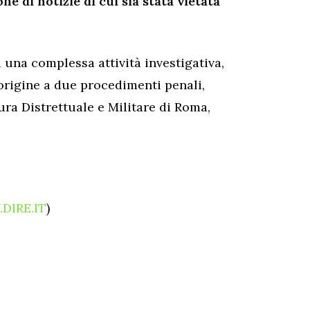
one di notizie di cui sia stata vietata
 una complessa attività investigativa,
origine a due procedimenti penali,
ura Distrettuale e Militare di Roma,
DIRE.IT
)