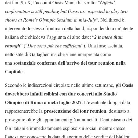
dei fan. Su X, l’account Oasis Mania ha scritto: “
Official
confirmation is still pending but Oasis are expected to play two
shows at Rome’s Olympic Stadium in mid-July
“. Nel thread è
intervenuto lo stesso frontman della band, rispondendo a un’utente
italiana che chiedeva l’aggiunta di altre date: “
2 is more than
enough
” (“
Due sono più che sufficienti
“). Una frase asciutta,
nello stile di Gallagher, ma che viene interpretata come
sostanziale conferma dell’arrivo del tour reunion nella
una
Capitale
.
gli Oasis
Secondo le indiscrezioni circolate nelle ultime settimane,
dovrebbero infatti esibirsi con due concerti allo Stadio
Olimpico di Roma a metà luglio 2027
. L’eventuale doppia data
prosecuzione del tour reunion
rappresenterebbe la
, destinato a
proseguire oltre gli appuntamenti già annunciati. L’entusiasmo dei
fan italiani è immediatamente esploso sui social, mentre cresce
l’attesa per conoscere la data di apertura delle vendite dei biglietti.