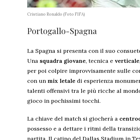
Cristiano Ronaldo (Foto FIFA)
​Portogallo-Spagna
​La Spagna si presenta con il suo consueto
Una
squadra
giovane
, tecnica e
verticale
per poi colpire improvvisamente sulle cor
con un
mix
letale
di esperienza monumen
talenti offensivi tra le più ricche al mondo
gioco in pochissimi tocchi.
​La chiave del match si giocherà a
centro
possesso e a dettare i ritmi della transiz
partita. Il catino del Dallas Stadium in Te