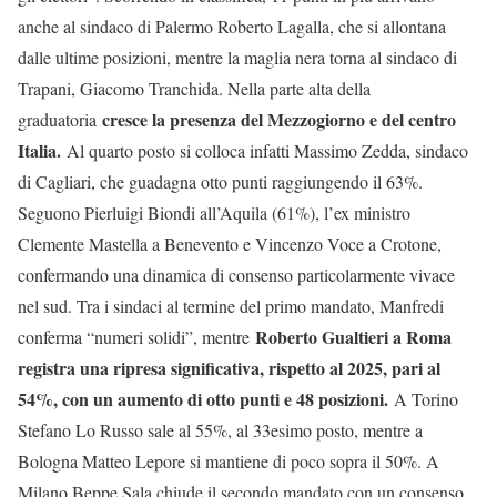
anche al sindaco di Palermo Roberto Lagalla, che si allontana
dalle ultime posizioni, mentre la maglia nera torna al sindaco di
Trapani, Giacomo Tranchida. Nella parte alta della
cresce la presenza del Mezzogiorno e del centro
graduatoria
Italia.
Al quarto posto si colloca infatti Massimo Zedda, sindaco
di Cagliari, che guadagna otto punti raggiungendo il 63%.
Seguono Pierluigi Biondi all’Aquila (61%), l’ex ministro
Clemente Mastella a Benevento e Vincenzo Voce a Crotone,
confermando una dinamica di consenso particolarmente vivace
nel sud. Tra i sindaci al termine del primo mandato, Manfredi
Roberto Gualtieri a Roma
conferma “numeri solidi”, mentre
registra una ripresa significativa, rispetto al 2025, pari al
54%, con un aumento di otto punti e 48 posizioni.
A Torino
Stefano Lo Russo sale al 55%, al 33esimo posto, mentre a
Bologna Matteo Lepore si mantiene di poco sopra il 50%. A
Milano Beppe Sala chiude il secondo mandato con un consenso