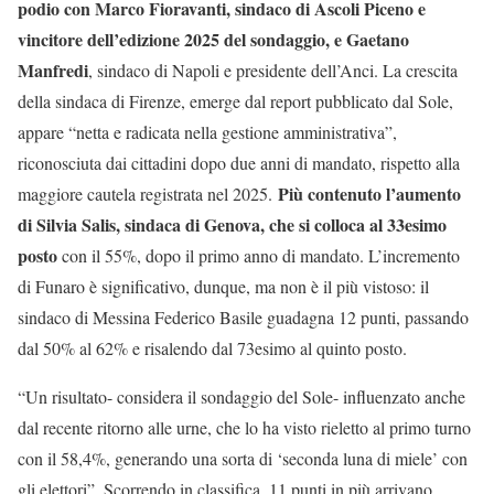
podio con Marco Fioravanti, sindaco di Ascoli Piceno e
vincitore dell’edizione 2025 del sondaggio, e Gaetano
Manfredi
, sindaco di Napoli e presidente dell’Anci. La crescita
della sindaca di Firenze, emerge dal report pubblicato dal Sole,
appare “netta e radicata nella gestione amministrativa”,
riconosciuta dai cittadini dopo due anni di mandato, rispetto alla
Più contenuto l’aumento
maggiore cautela registrata nel 2025.
di Silvia Salis, sindaca di Genova, che si colloca al 33esimo
posto
con il 55%, dopo il primo anno di mandato. L’incremento
di Funaro è significativo, dunque, ma non è il più vistoso: il
sindaco di Messina Federico Basile guadagna 12 punti, passando
dal 50% al 62% e risalendo dal 73esimo al quinto posto.
“Un risultato- considera il sondaggio del Sole- influenzato anche
dal recente ritorno alle urne, che lo ha visto rieletto al primo turno
con il 58,4%, generando una sorta di ‘seconda luna di miele’ con
gli elettori”. Scorrendo in classifica, 11 punti in più arrivano