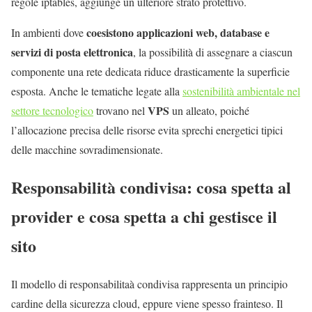
regole iptables, aggiunge un ulteriore strato protettivo.
coesistono applicazioni web, database e
In ambienti dove
servizi di posta elettronica
, la possibilità di assegnare a ciascun
componente una rete dedicata riduce drasticamente la superficie
esposta. Anche le tematiche legate alla
sostenibilità ambientale nel
VPS
settore tecnologico
trovano nel
un alleato, poiché
l’allocazione precisa delle risorse evita sprechi energetici tipici
delle macchine sovradimensionate.
Responsabilità condivisa: cosa spetta al
provider e cosa spetta a chi gestisce il
sito
Il modello di responsabilitaà condivisa rappresenta un principio
cardine della sicurezza cloud, eppure viene spesso frainteso. Il