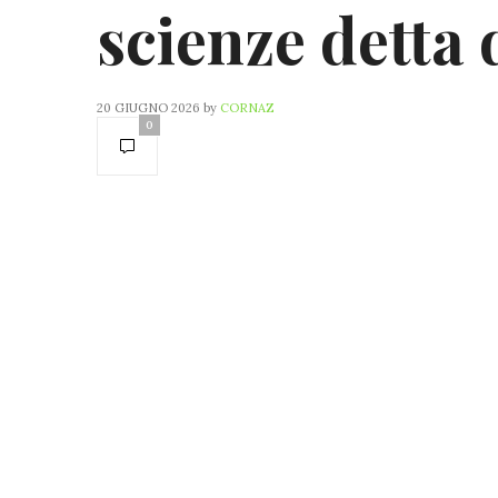
scienze detta 
20 GIUGNO 2026
by
CORNAZ
0