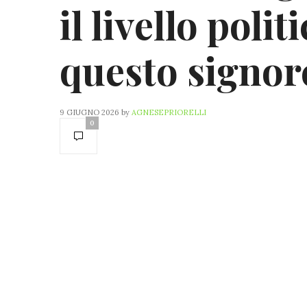
il livello poli
questo signor
9 GIUGNO 2026
by
AGNESEPRIORELLI
0