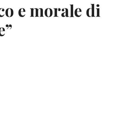
tico e morale di
e”