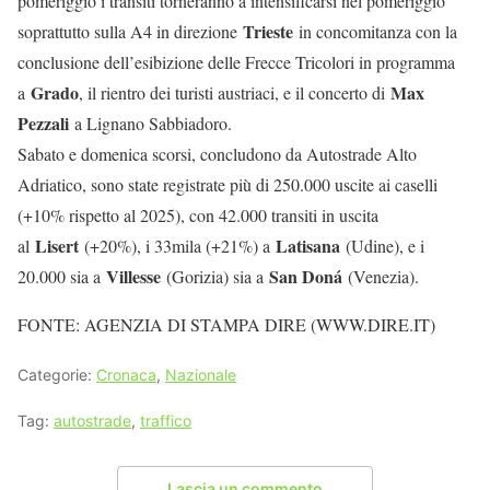
pomeriggio i transiti torneranno a intensificarsi nel pomeriggio
Trieste
soprattutto sulla A4 in direzione
in concomitanza con la
conclusione dell’esibizione delle Frecce Tricolori in programma
Grado
Max
a
, il rientro dei turisti austriaci, e il concerto di
Pezzali
a Lignano Sabbiadoro.
Sabato e domenica scorsi, concludono da Autostrade Alto
Adriatico, sono state registrate più di 250.000 uscite ai caselli
(+10% rispetto al 2025), con 42.000 transiti in uscita
Lisert
Latisana
al
(+20%), i 33mila (+21%) a
(Udine), e i
Villesse
San Doná
20.000 sia a
(Gorizia) sia a
(Venezia).
FONTE: AGENZIA DI STAMPA DIRE (WWW.DIRE.IT)
Categorie:
Cronaca
,
Nazionale
Tag:
autostrade
,
traffico
Lascia un commento