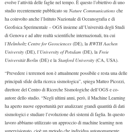
evolve l’attività delle faglie nel tempo. È questo l’obiettivo di uno
studio recentemente pubblicato su
Nature Communications
che
ha coinvolto anche l’Istituto Nazionale di Oceanografia e di
Geofisica Sperimentale – OGS insieme all’Università degli Studi
di Genova e ad altre realtà scientifiche internazionali, tra cui
l
’Helmholtz Centre for Geosciences
(DE), la
RWTH Aachen
University
(DE), l’
University of Potsdam
(DE), la
Freie
Universität Berlin
(DE) e la
Stanford University
(CA, USA).
“Prevedere i terremoti non è attualmente possibile e resta una delle
principali sfide della ricerca sismologica”, spiega Matteo Picozzi,
direttore del Centro di Ricerche Sismologiche dell’OGS e co-
autore dello studio. “Negli ultimi anni, però, il Machine Learning
ha aperto nuove opportunità per analizzare grandi quantità di dati
sismologici e studiare l’evoluzione dei sistemi di faglia. In questo
lavoro abbiamo utilizzato un approccio di machine learning non
supervisionato, cioè un metodo che individua autonomamente