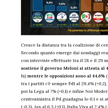
Cresce la distanza tra la coalizione di ce
Secondo quanto emerge dai sondaggi reali
con interviste effettuate tra il 28 e il 29
sostiene il governo Meloni si attesta al 
fa)
mentre le opposizioni sono al 44,6%
(
tra i partiti c’è sempre FdI al 29,4% (+0,2),
poi la Lega al 7% (+0,1) e infine Noi Moder
centrosinistra il Pd guadagna lo 0,1 e si a
(-0,3), Avs al 6,3 (+0,1), Italia Viva al 2,4% 