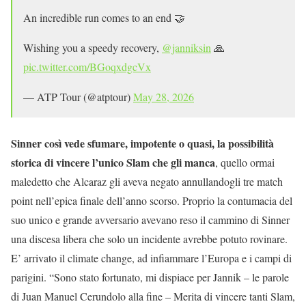
An incredible run comes to an end 🤝
Wishing you a speedy recovery,
@janniksin
🙏
pic.twitter.com/BGoqxdgcVx
— ATP Tour (@atptour)
May 28, 2026
Sinner così vede sfumare, impotente o quasi, la possibilità
storica di vincere l’unico Slam che gli manca
, quello ormai
maledetto che Alcaraz gli aveva negato annullandogli tre match
point nell’epica finale dell’anno scorso. Proprio la contumacia del
suo unico e grande avversario avevano reso il cammino di Sinner
una discesa libera che solo un incidente avrebbe potuto rovinare.
E’ arrivato il climate change, ad infiammare l’Europa e i campi di
parigini. “Sono stato fortunato, mi dispiace per Jannik – le parole
di Juan Manuel Cerundolo alla fine – Merita di vincere tanti Slam,