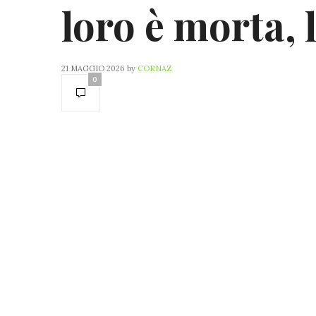
loro è morta, l
21 MAGGIO 2026
by
CORNAZ
0