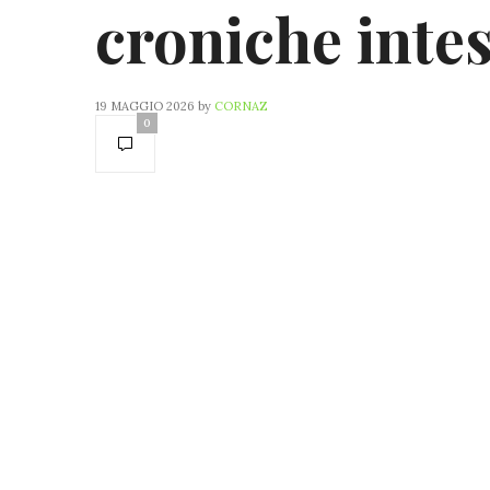
croniche intes
19 MAGGIO 2026
by
CORNAZ
0