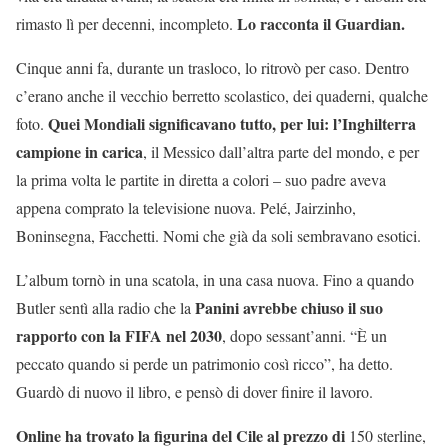
Lo racconta il Guardian.
rimasto lì per decenni, incompleto.
Cinque anni fa, durante un trasloco, lo ritrovò per caso. Dentro
c’erano anche il vecchio berretto scolastico, dei quaderni, qualche
Quei Mondiali significavano tutto, per lui: l’Inghilterra
foto.
campione in carica
, il Messico dall’altra parte del mondo, e per
la prima volta le partite in diretta a colori – suo padre aveva
appena comprato la televisione nuova. Pelé, Jairzinho,
Boninsegna, Facchetti. Nomi che già da soli sembravano esotici.
L’album tornò in una scatola, in una casa nuova. Fino a quando
Panini avrebbe chiuso il suo
Butler sentì alla radio che la
rapporto con la FIFA nel 2030
, dopo sessant’anni. “È un
peccato quando si perde un patrimonio così ricco”, ha detto.
Guardò di nuovo il libro, e pensò di dover finire il lavoro.
Online ha trovato la figurina del Cile al prezzo di
150 sterline,