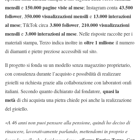
mensili
150.000 pagine viste al mese
43.500
e
; Instagram conta
follower
350.000 visualizzazioni mensili
13.000 interazioni
,
e
al mese
3.800 follower
210.000 visualizzazioni
; TikTok circa
,
mensili
3.000 interazioni al mese
e
. Nelle risposte raccolte per i
oltre 1 milione
materiali stampa, Terzo indica inoltre in
il numero
di diamanti e pietre preziose accessibili sul sito.
Il progetto si fonda su un modello senza magazzino proprietario,
con consulenza durante l’acquisto e possibilità di realizzare
gioielli su richiesta grazie alla collaborazione con laboratori orafi
quasi la
italiani. Secondo quanto dichiarato dal fondatore,
metà
di chi acquista una pietra chiede poi anche la realizzazione
del gioiello.
«A 46 anni non puoi pensare alla pensione, quindi ho deciso di
rinascere, lavorativamente parlando, mettendomi in proprio e
Enrico Terzo
facendo quello che desideravo fare»,
afferma
.
Con