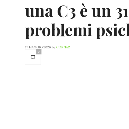
una C3 è un 3
problemi psich
17 MAGGIO 2026
by
CORNAZ
0