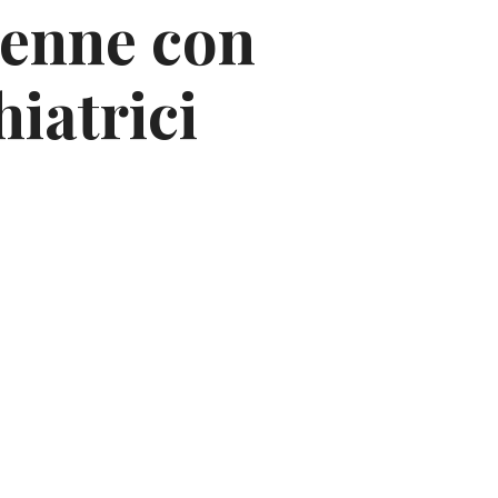
1enne con
iatrici