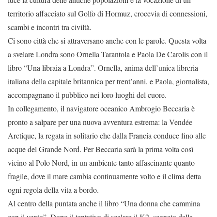
territorio affacciato sul Golfo di Hormuz, crocevia di connessioni,
scambi e incontri tra civiltà.
Ci sono città che si attraversano anche con le parole. Questa volta
a svelare Londra sono Ornella Tarantola e Paola De Carolis con il
libro “Una libraia a Londra”. Ornella, anima dell’unica libreria
italiana della capitale britannica per trent’anni, e Paola, giornalista,
accompagnano il pubblico nei loro luoghi del cuore.
In collegamento, il navigatore oceanico Ambrogio Beccaria è
pronto a salpare per una nuova avventura estrema: la Vendée
Arctique, la regata in solitario che dalla Francia conduce fino alle
acque del Grande Nord. Per Beccaria sarà la prima volta così
vicino al Polo Nord, in un ambiente tanto affascinante quanto
fragile, dove il mare cambia continuamente volto e il clima detta
ogni regola della vita a bordo.
Al centro della puntata anche il libro “Una donna che cammina
con il vento”. Dopo il tentativo di scalare il K2, segnato dalla