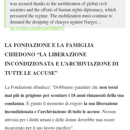
was secured thanks to the mobilization of global civil
societies and the efforts of human rights diplomacy, which
pressured the regime. The mobilization must continue to
demand the dropping of charges against Narges…
pic.twitter.com/itwruQMnQO
— Narges Mohammadi | نرگس محمدی (@nargesfnd)
May
LA FONDAZIONE E LA FAMIGLIA
10, 2026
CHIEDONO “LA LIBERAZIONE
INCONDIZIONATA E L’ARCHIVIAZIONE DI
TUTTE LE ACCUSE”
non torni
La Fondazione ribadisce: “Dobbiamo garantire che
mai più in prigione per scontare i 18 anni rimanenti della sua
condanna
la sua liberazione
. È giunto il momento di esigere
incondizionata e l’archiviazione di tutte le accuse
. Nessun
attivista per i diritti umani e delle donne dovrebbe mai essere
incarcerato per il suo lavoro pacifico”.