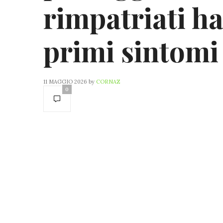
rimpatriati ha
primi sintomi
11 MAGGIO 2026
by
CORNAZ
0